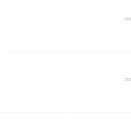
20
20