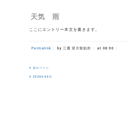
天気 雨
ここにエントリー本文を書きます。
Permalink
by 三鷹 望月製餡所
at 08:00
«
前のページ
«
2026年04月