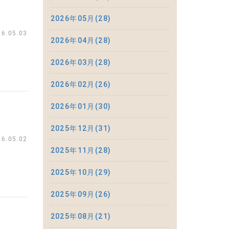
2026年05月(28)
26.05.03
2026年04月(28)
2026年03月(28)
2026年02月(26)
2026年01月(30)
2025年12月(31)
26.05.02
2025年11月(28)
2025年10月(29)
2025年09月(26)
2025年08月(21)