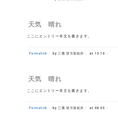
天気 晴れ
ここにエントリー本文を書きます。
Permalink
by 三鷹 望月製餡所
at 13:10
天気 晴れ
ここにエントリー本文を書きます。
Permalink
by 三鷹 望月製餡所
at 08:05