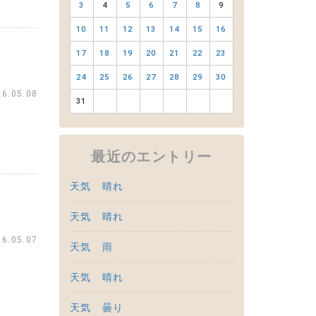
3
4
5
6
7
8
9
10
11
12
13
14
15
16
17
18
19
20
21
22
23
24
25
26
27
28
29
30
26.05.08
31
最近のエントリー
天気 晴れ
天気 晴れ
26.05.07
天気 雨
天気 晴れ
天気 曇り