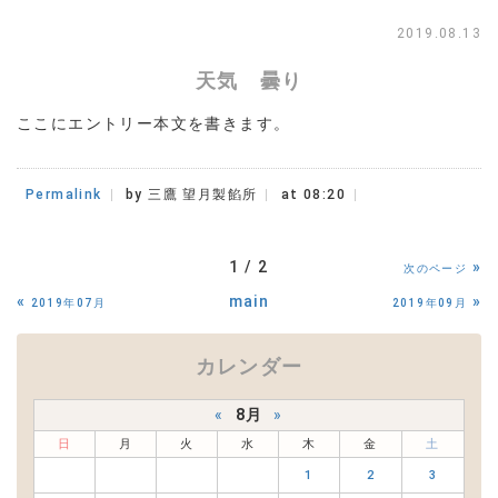
2019.08.13
天気 曇り
ここにエントリー本文を書きます。
Permalink
by 三鷹 望月製餡所
at 08:20
1 / 2
»
次のページ
«
main
»
2019年07月
2019年09月
カレンダー
«
8月
»
日
月
火
水
木
金
土
1
2
3