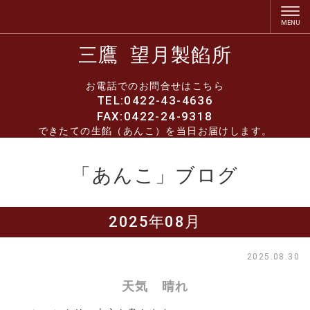
三鷹 望月製餡所
お電話でのお問合せはこちら
TEL:0422-43-4636
FAX:0422-24-9318
できたての生餡（あんこ）を当日お届けします。
「あんこ」ブログ
2025年08月
2025.08.30
天気 晴れ