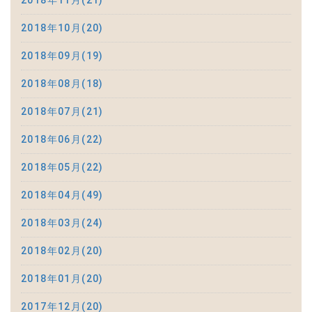
2018年11月(21)
2018年10月(20)
2018年09月(19)
2018年08月(18)
2018年07月(21)
2018年06月(22)
2018年05月(22)
2018年04月(49)
2018年03月(24)
2018年02月(20)
2018年01月(20)
2017年12月(20)