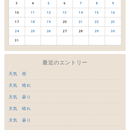
3
4
5
6
7
8
9
10
11
12
13
14
15
16
17
18
19
20
21
22
23
24
25
26
27
28
29
30
31
最近のエントリー
天気 雨
天気 晴れ
天気 曇り
天気 晴れ
天気 曇り