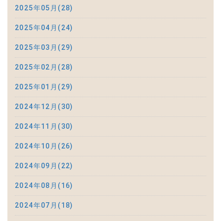
2025年05月(28)
2025年04月(24)
2025年03月(29)
2025年02月(28)
2025年01月(29)
2024年12月(30)
2024年11月(30)
2024年10月(26)
2024年09月(22)
2024年08月(16)
2024年07月(18)