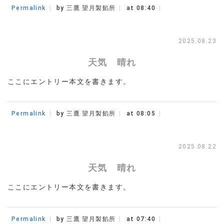
Permalink
by 三鷹 望月製餡所
at 08:40
2025.08.23
天気 晴れ
ここにエントリー本文を書きます。
Permalink
by 三鷹 望月製餡所
at 08:05
2025.08.22
天気 晴れ
ここにエントリー本文を書きます。
Permalink
by 三鷹 望月製餡所
at 07:40