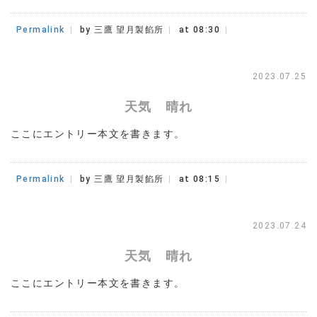
Permalink
by 三鷹 望月製餡所
at 08:30
2023.07.25
天気 晴れ
ここにエントリー本文を書きます。
Permalink
by 三鷹 望月製餡所
at 08:15
2023.07.24
天気 晴れ
ここにエントリー本文を書きます。