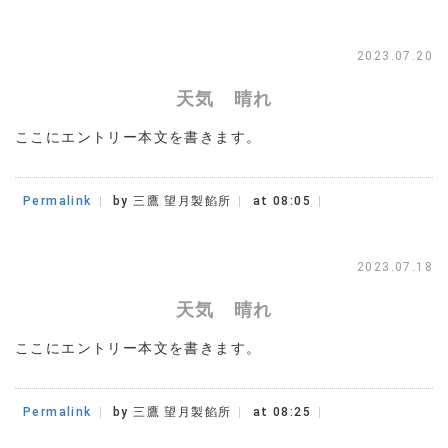
2023.07.20
天気 晴れ
ここにエントリー本文を書きます。
Permalink
by 三鷹 望月製餡所
at 08:05
2023.07.18
天気 晴れ
ここにエントリー本文を書きます。
Permalink
by 三鷹 望月製餡所
at 08:25