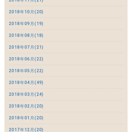
2018年11月(21)
2018年10月(20)
2018年09月(19)
2018年08月(18)
2018年07月(21)
2018年06月(22)
2018年05月(22)
2018年04月(49)
2018年03月(24)
2018年02月(20)
2018年01月(20)
2017年12月(20)