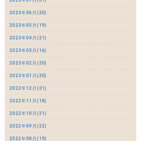
2023年07月(21)
2023年06月(20)
2023年05月(19)
2023年04月(21)
2023年03月(16)
2023年02月(20)
2023年01月(20)
2022年12月(21)
2022年11月(18)
2022年10月(21)
2022年09月(22)
2022年08月(19)