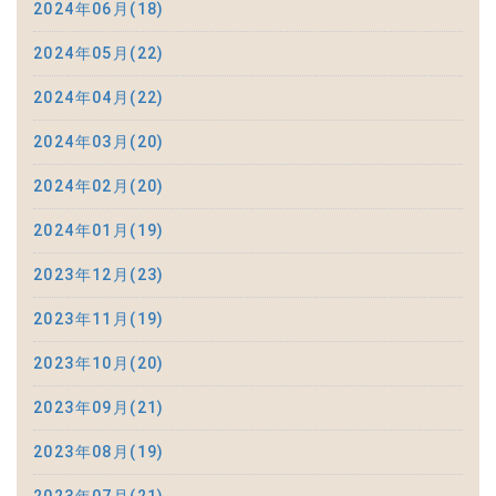
2024年06月(18)
2024年05月(22)
2024年04月(22)
2024年03月(20)
2024年02月(20)
2024年01月(19)
2023年12月(23)
2023年11月(19)
2023年10月(20)
2023年09月(21)
2023年08月(19)