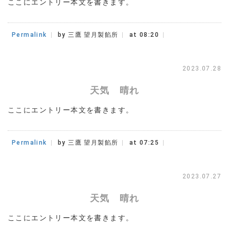
ここにエントリー本文を書きます。
Permalink
by 三鷹 望月製餡所
at 08:20
2023.07.28
天気 晴れ
ここにエントリー本文を書きます。
Permalink
by 三鷹 望月製餡所
at 07:25
2023.07.27
天気 晴れ
ここにエントリー本文を書きます。