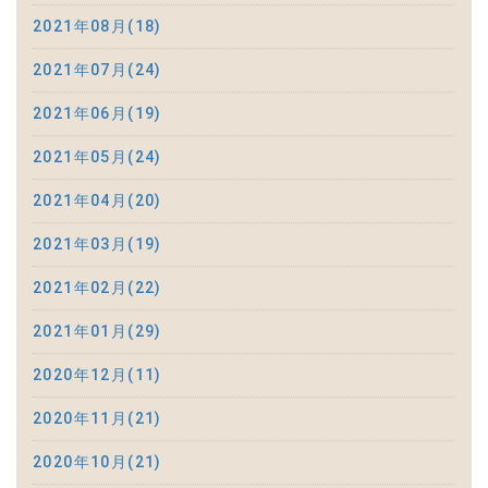
2021年08月(18)
2021年07月(24)
2021年06月(19)
2021年05月(24)
2021年04月(20)
2021年03月(19)
2021年02月(22)
2021年01月(29)
2020年12月(11)
2020年11月(21)
2020年10月(21)