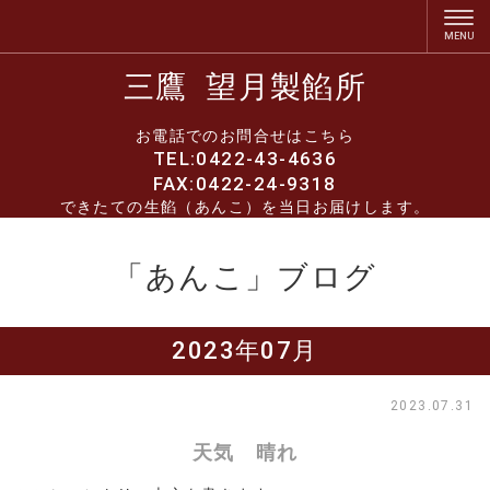
三鷹 望月製餡所
お電話でのお問合せはこちら
TEL:0422-43-4636
FAX:0422-24-9318
できたての生餡（あんこ）を当日お届けします。
「あんこ」ブログ
2023年07月
2023.07.31
天気 晴れ