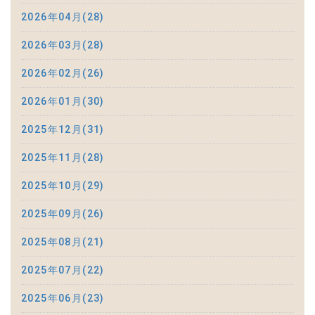
2026年04月(28)
2026年03月(28)
2026年02月(26)
2026年01月(30)
2025年12月(31)
2025年11月(28)
2025年10月(29)
2025年09月(26)
2025年08月(21)
2025年07月(22)
2025年06月(23)