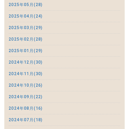
2025年05月(28)
2025年04月(24)
2025年03月(29)
2025年02月(28)
2025年01月(29)
2024年12月(30)
2024年11月(30)
2024年10月(26)
2024年09月(22)
2024年08月(16)
2024年07月(18)