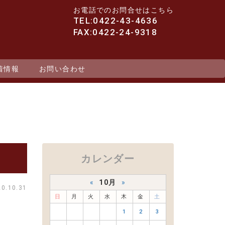
お電話でのお問合せはこちら
TEL:0422-43-4636
FAX:0422-24-9318
着情報
お問い合わせ
カレンダー
«
10月
»
20.10.31
日
月
火
水
木
金
土
1
2
3