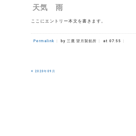
天気 雨
ここにエントリー本文を書きます。
Permalink
by 三鷹 望月製餡所
at 07:55
«
2020年09月