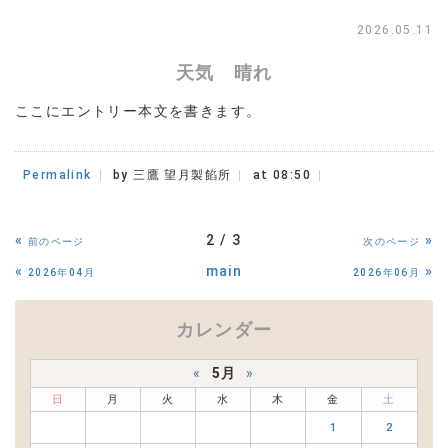
2026.05.11
天気 晴れ
ここにエントリー本文を書きます。
Permalink
by 三鷹 望月製餡所
at 08:50
«
2 / 3
»
前のページ
次のページ
«
main
»
2026年04月
2026年06月
カレンダー
«
5月
»
日
月
火
水
木
金
土
1
2