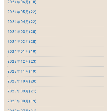
2024年06月(18)
2024年05月(22)
2024年04月(22)
2024年03月(20)
2024年02月(20)
2024年01月(19)
2023年12月(23)
2023年11月(19)
2023年10月(20)
2023年09月(21)
2023年08月(19)