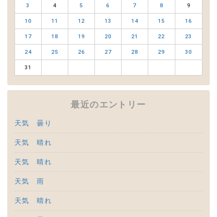
3
4
5
6
7
8
9
10
11
12
13
14
15
16
17
18
19
20
21
22
23
24
25
26
27
28
29
30
31
最近のエントリー
天気 曇り
天気 晴れ
天気 晴れ
天気 雨
天気 晴れ