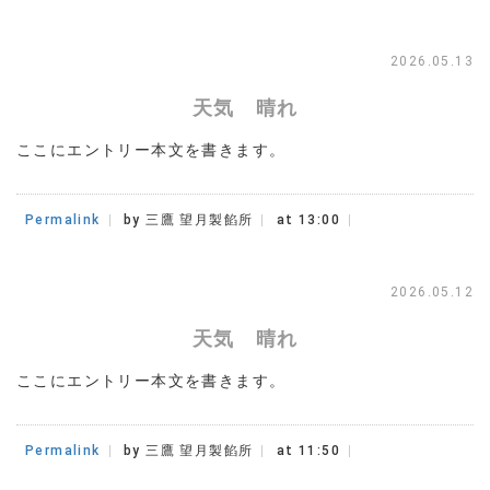
2026.05.13
天気 晴れ
ここにエントリー本文を書きます。
Permalink
by 三鷹 望月製餡所
at 13:00
2026.05.12
天気 晴れ
ここにエントリー本文を書きます。
Permalink
by 三鷹 望月製餡所
at 11:50