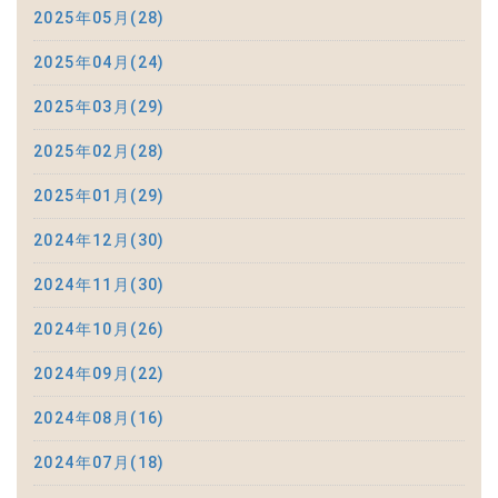
2025年05月(28)
2025年04月(24)
2025年03月(29)
2025年02月(28)
2025年01月(29)
2024年12月(30)
2024年11月(30)
2024年10月(26)
2024年09月(22)
2024年08月(16)
2024年07月(18)