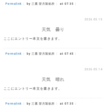
Permalink
by 三鷹 望月製餡所
at 07:35
2026.05.15
天気 曇り
ここにエントリー本文を書きます。
Permalink
by 三鷹 望月製餡所
at 07:45
2026.05.14
天気 晴れ
ここにエントリー本文を書きます。
Permalink
by 三鷹 望月製餡所
at 07:35