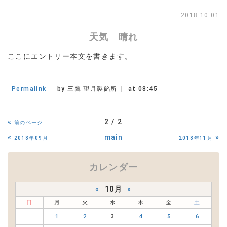
2018.10.01
天気 晴れ
ここにエントリー本文を書きます。
Permalink
by 三鷹 望月製餡所
at 08:45
«
2 / 2
前のページ
«
main
»
2018年09月
2018年11月
カレンダー
«
10月
»
日
月
火
水
木
金
土
1
2
3
4
5
6