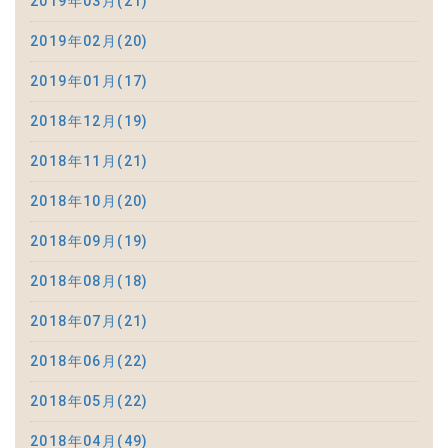
2019年03月(21)
2019年02月(20)
2019年01月(17)
2018年12月(19)
2018年11月(21)
2018年10月(20)
2018年09月(19)
2018年08月(18)
2018年07月(21)
2018年06月(22)
2018年05月(22)
2018年04月(49)