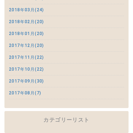
2018年03月(24)
2018年02月(20)
2018年01月(20)
2017年12月(20)
2017年11月(22)
2017年10月(22)
2017年09月(30)
2017年08月(7)
カテゴリーリスト