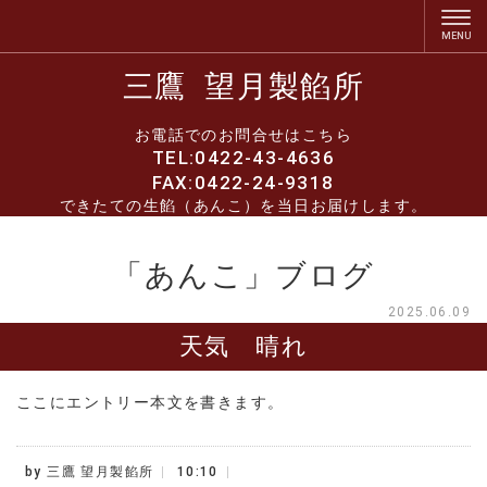
三鷹 望月製餡所
お電話でのお問合せはこちら
TEL:0422-43-4636
FAX:0422-24-9318
できたての生餡（あんこ）を当日お届けします。
「あんこ」ブログ
2025.06.09
天気 晴れ
ここにエントリー本文を書きます。
by
三鷹 望月製餡所
10:10