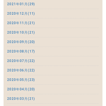
2021年01月(29)
2020年12月(11)
2020年11月(21)
2020年10月(21)
2020年09月(20)
2020年08月(17)
2020年07月(22)
2020年06月(22)
2020年05月(23)
2020年04月(20)
2020年03月(21)